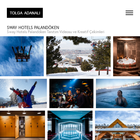
SWAY HOTELS PALANDÖKEN
Sway Hotels Palandöken Tanıtım Videosu ve Kreatif Çekimleri